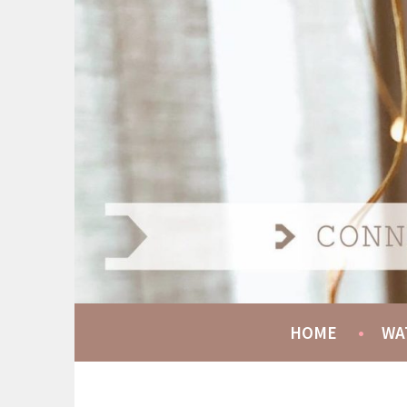
Spring
naar
AT HOME COMMUNIT
inhoud
CONNECT GROW SERVE
HOME
WA