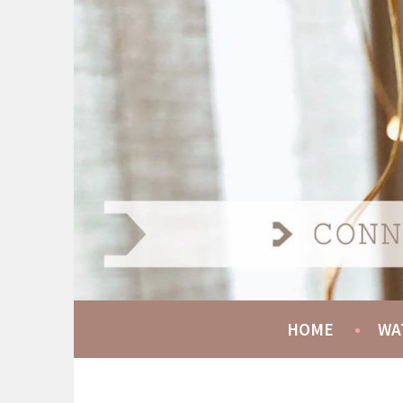
Spring
naar
AT HOME COMMUNIT
inhoud
CONNECT GROW SERVE
HOME
WA