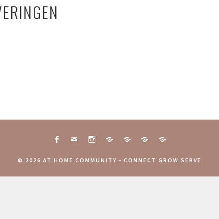
VERINGEN
FACEBOOK
MAIL
INSTAGRAM
CONNECT
10
COMMUNITY
AANMELDINGEN
TOGETHER
JAAR
WEEKEND
COMMUNITY
© 2026 AT HOME COMMUNITY - CONNECT GROW SERVE
ATHOME
2025
WEEKEND
COMMUNITY
2025