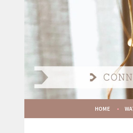
Spring
naar
AT HOME COMMUNIT
inhoud
CONNECT GROW SERVE
HOME
WA