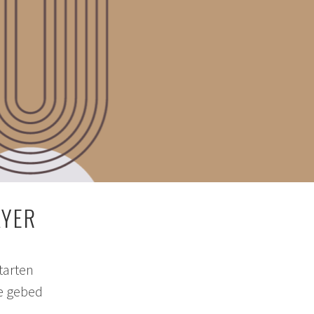
AYER
tarten
ne gebed