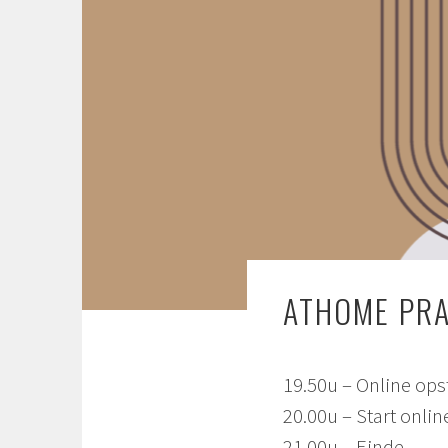
ATHOME PR
19.50u – Online ops
20.00u – Start onli
21.00u – Einde