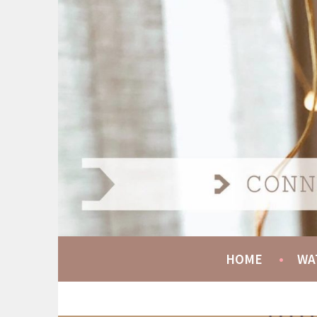
Spring
naar
AT HOME COMMUNIT
inhoud
CONNECT GROW SERVE
HOME
WA