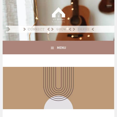
Spring
naar
AT HOME COMMUNITY
inhoud
CONNECT GROW SERVE
MENU