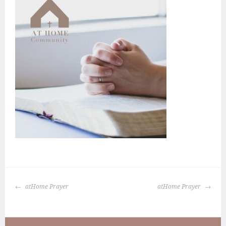
BERICHTNAVIGATIE
atHome Prayer
atHome Prayer