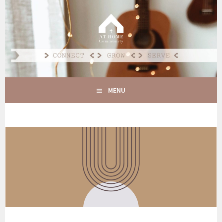
Spring
naar
AT HOME COMMUNITY
inhoud
CONNECT GROW SERVE
MENU