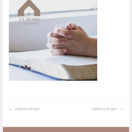
BERICHTNAVIGATIE
atHome Prayer
atHome Prayer