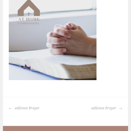
BERICHTNAVIGATIE
atHome Prayer
atHome Prayer