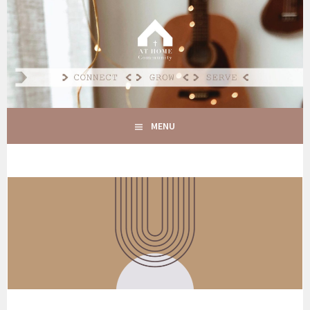
Spring
naar
AT HOME COMMUNITY
inhoud
CONNECT GROW SERVE
MENU