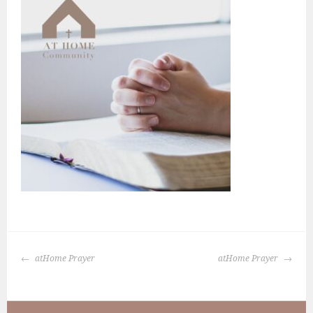
BERICHTNAVIGATIE
atHome Prayer
atHome Prayer