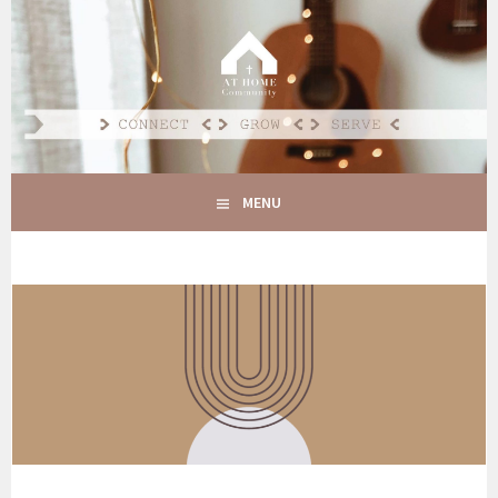
Spring
naar
AT HOME COMMUNITY
inhoud
CONNECT GROW SERVE
MENU