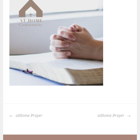
BERICHTNAVIGATIE
atHome Prayer
atHome Prayer