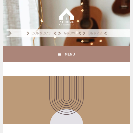
Spring
naar
AT HOME COMMUNITY
inhoud
CONNECT GROW SERVE
MENU