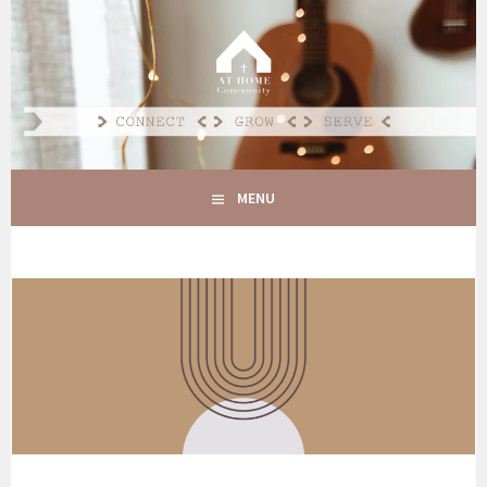
Spring
naar
AT HOME COMMUNITY
inhoud
CONNECT GROW SERVE
MENU