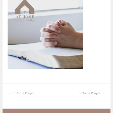
BERICHTNAVIGATIE
atHome Prayer
atHome Prayer