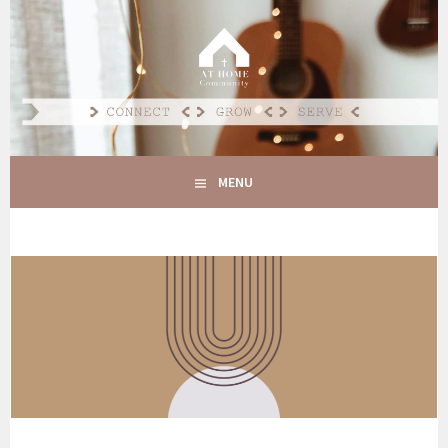
Spring
naar
AT HOME COMMUNITY
inhoud
CONNECT GROW SERVE
MENU