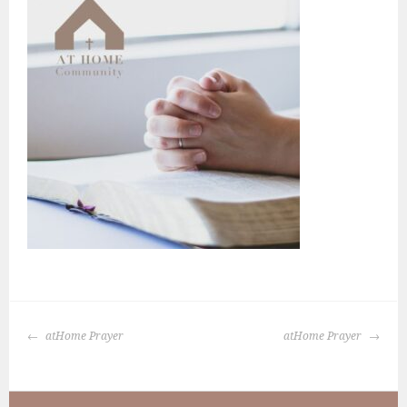
BERICHTNAVIGATIE
atHome Prayer
atHome Prayer