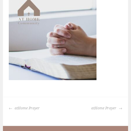
BERICHTNAVIGATIE
atHome Prayer
atHome Prayer