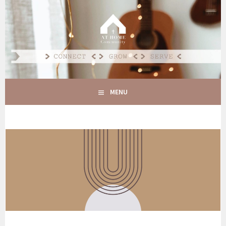
Spring
naar
AT HOME COMMUNITY
inhoud
CONNECT GROW SERVE
MENU