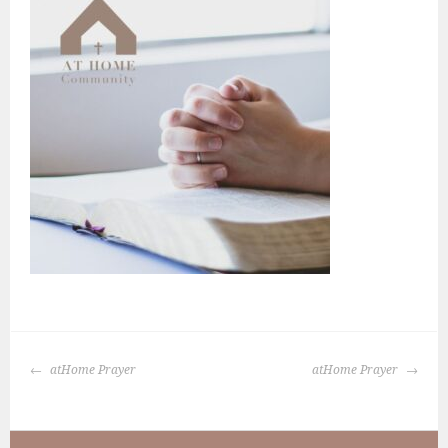
BERICHTNAVIGATIE
atHome Prayer
atHome Prayer