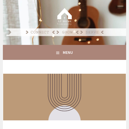
Spring
naar
AT HOME COMMUNITY
inhoud
CONNECT GROW SERVE
MENU