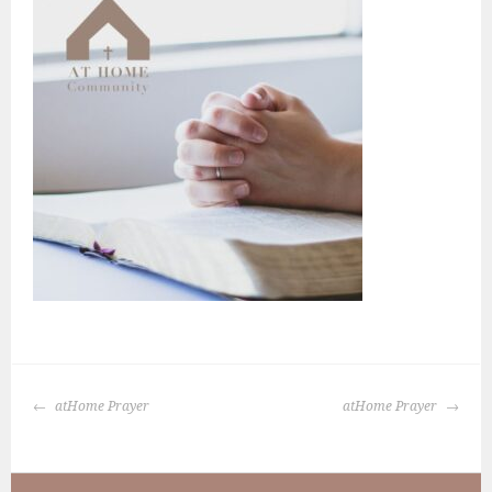
BERICHTNAVIGATIE
atHome Prayer
atHome Prayer