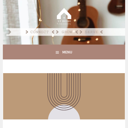
Spring
naar
AT HOME COMMUNITY
inhoud
CONNECT GROW SERVE
MENU