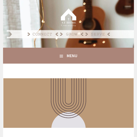
Spring
naar
AT HOME COMMUNITY
inhoud
CONNECT GROW SERVE
MENU