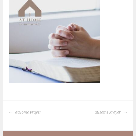
BERICHTNAVIGATIE
atHome Prayer
atHome Prayer