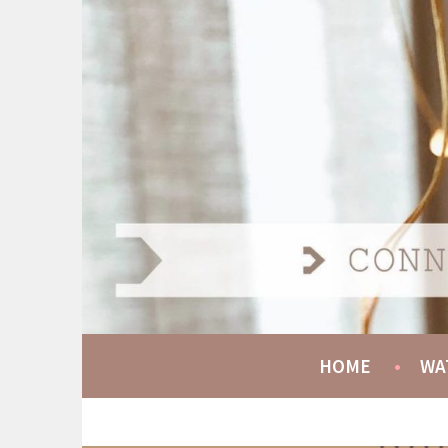
Spring
naar
AT HOME COMMUNIT
inhoud
CONNECT GROW SERVE
HOME
WA