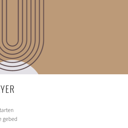
AYER
tarten
ne gebed