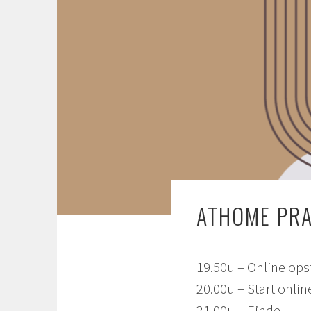
ATHOME PR
19.50u – Online ops
20.00u – Start onli
21.00u – Einde