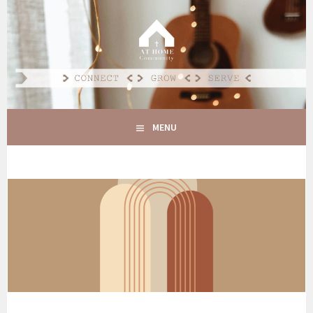
Spring
naar
AT HOME COMMUNITY
inhoud
CONNECT GROW SERVE
MENU