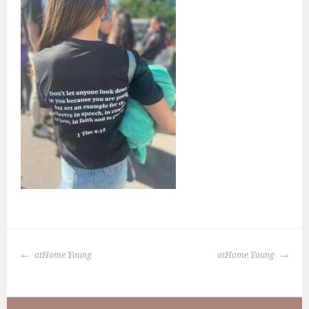
BERICHTNAVIGATIE
atHome Young
atHome Young