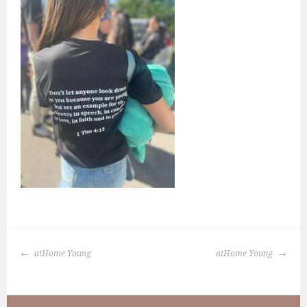
BERICHTNAVIGATIE
atHome Young
atHome Young