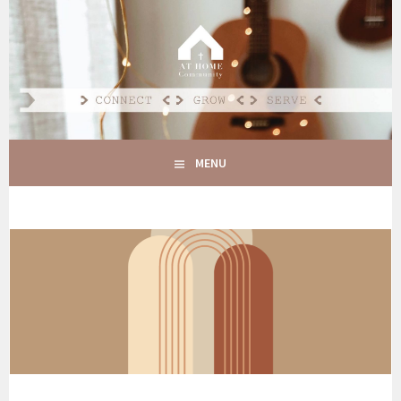
Spring
naar
AT HOME COMMUNITY
inhoud
CONNECT GROW SERVE
MENU