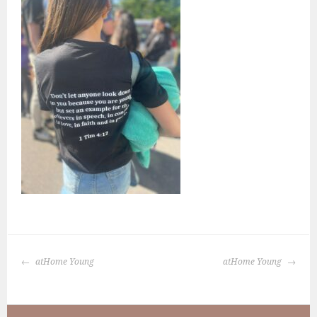
BERICHTNAVIGATIE
atHome Young
atHome Young