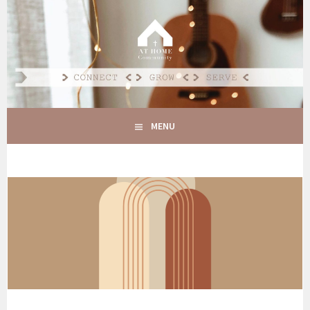
Spring
naar
AT HOME COMMUNITY
inhoud
CONNECT GROW SERVE
MENU