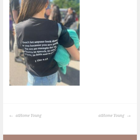
BERICHTNAVIGATIE
atHome Young
atHome Young