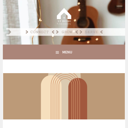
Spring
naar
AT HOME COMMUNITY
inhoud
CONNECT GROW SERVE
MENU