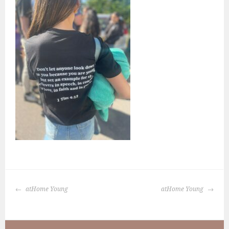
BERICHTNAVIGATIE
atHome Young
atHome Young