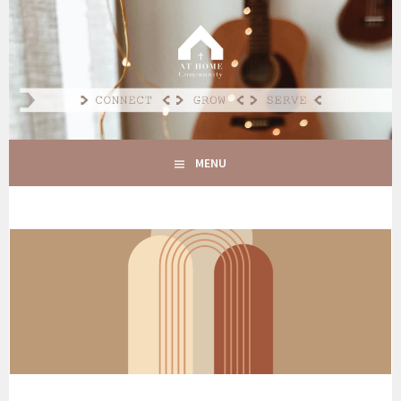
Spring
naar
AT HOME COMMUNITY
inhoud
CONNECT GROW SERVE
MENU