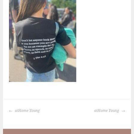
BERICHTNAVIGATIE
atHome Young
atHome Young