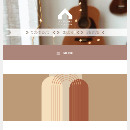
Spring
naar
AT HOME COMMUNITY
inhoud
CONNECT GROW SERVE
MENU