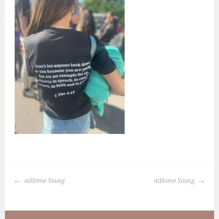
BERICHTNAVIGATIE
atHome Young
atHome Young