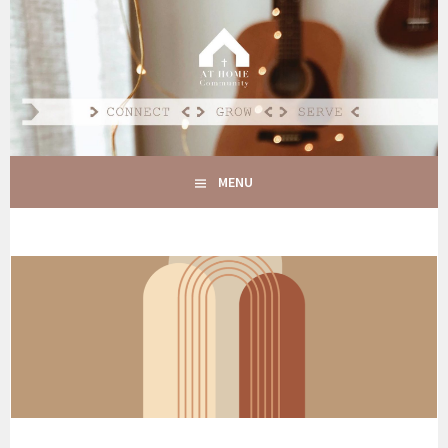
Spring
naar
AT HOME COMMUNITY
inhoud
CONNECT GROW SERVE
MENU