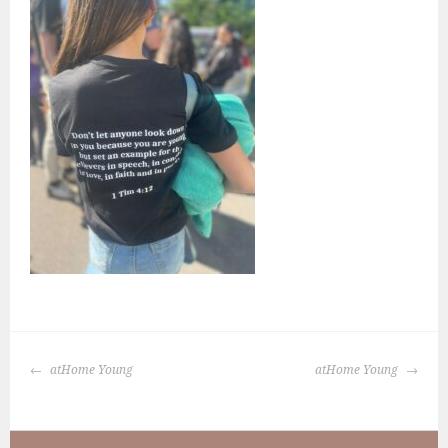
BERICHTNAVIGATIE
atHome Young
atHome Young