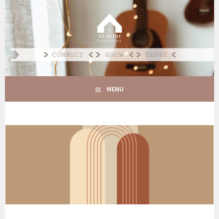
Spring
naar
AT HOME COMMUNITY
inhoud
CONNECT GROW SERVE
MENU