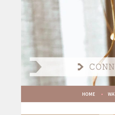
Spring
naar
AT HOME COMMUNIT
inhoud
CONNECT GROW SERVE
HOME
WA