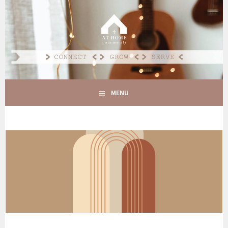
Spring
naar
AT HOME COMMUNITY
inhoud
CONNECT GROW SERVE
MENU