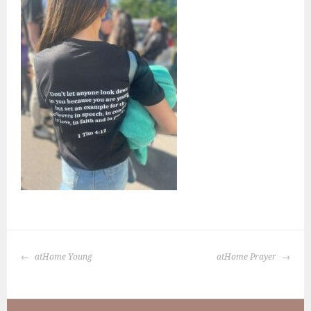
BERICHTNAVIGATIE
atHome Young
atHome Prayer