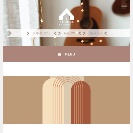
Spring
naar
AT HOME COMMUNITY
inhoud
CONNECT GROW SERVE
MENU