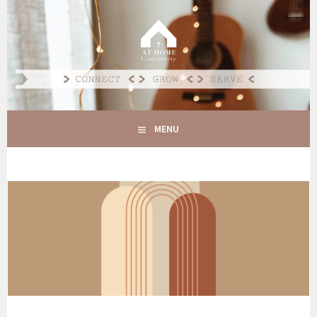
Spring
naar
AT HOME COMMUNITY
inhoud
CONNECT GROW SERVE
MENU