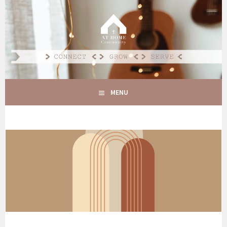
Spring
naar
AT HOME COMMUNITY
inhoud
CONNECT GROW SERVE
MENU