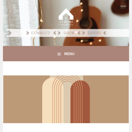
Spring
naar
AT HOME COMMUNITY
inhoud
CONNECT GROW SERVE
MENU