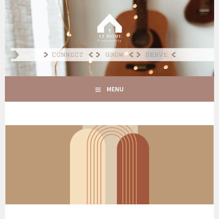
Spring
naar
AT HOME COMMUNITY
inhoud
CONNECT GROW SERVE
MENU