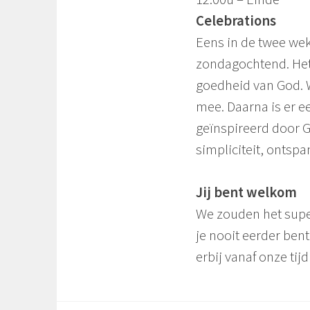
Celebrations
Eens in de twee we
zondagochtend. Het 
goedheid van God. W
mee. Daarna is er e
geïnspireerd door 
simpliciteit, ontsp
Jij bent welkom
We zouden het super
je nooit eerder bent
erbij vanaf onze ti