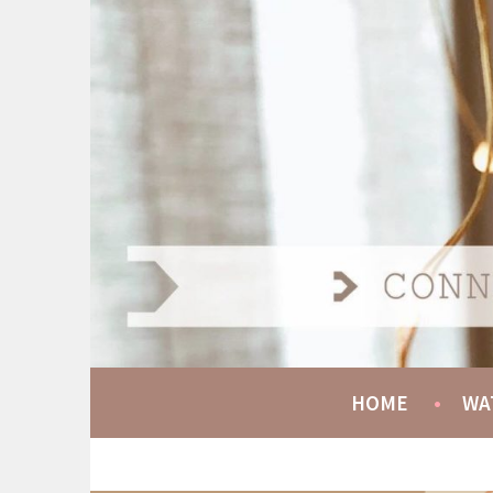
Spring
naar
AT HOME COMMUNIT
inhoud
CONNECT GROW SERVE
HOME
WA