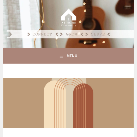
Spring
naar
AT HOME COMMUNITY
inhoud
CONNECT GROW SERVE
MENU