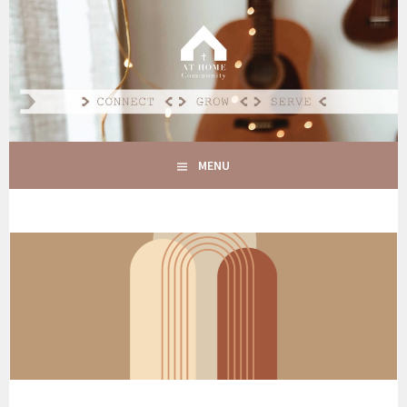
Spring
naar
AT HOME COMMUNITY
inhoud
CONNECT GROW SERVE
MENU