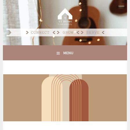
Spring
naar
AT HOME COMMUNITY
inhoud
CONNECT GROW SERVE
MENU