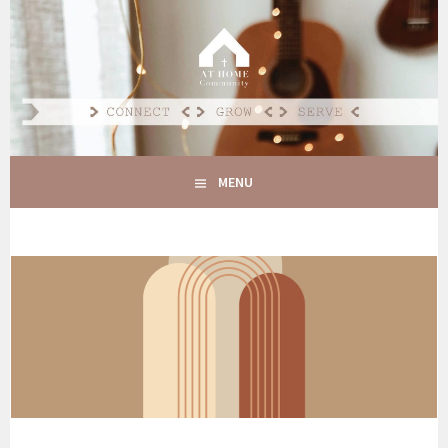
Spring
naar
AT HOME COMMUNITY
inhoud
CONNECT GROW SERVE
MENU