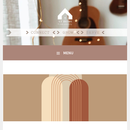
Spring
naar
AT HOME COMMUNITY
inhoud
CONNECT GROW SERVE
MENU