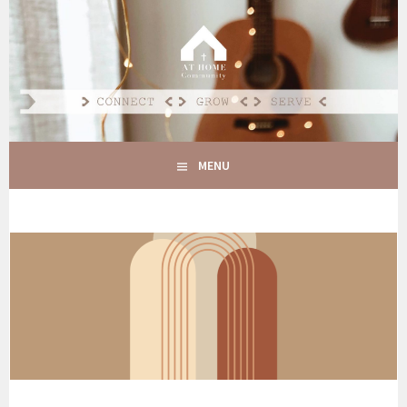
Spring
naar
AT HOME COMMUNITY
inhoud
CONNECT GROW SERVE
MENU