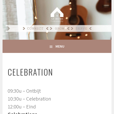
Spring
naar
AT HOME COMMUNITY
inhoud
CONNECT GROW SERVE
MENU
CELEBRATION
09:30u – Ontbijt
10:30u – Celebration
12:00u – Eind