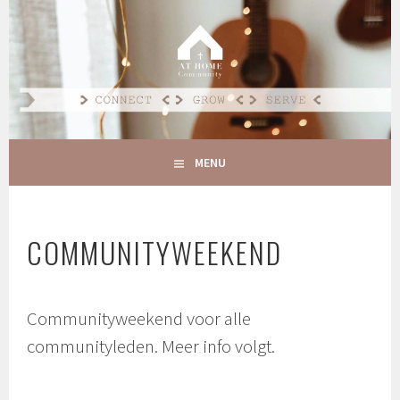
Spring
naar
AT HOME COMMUNITY
inhoud
CONNECT GROW SERVE
MENU
COMMUNITYWEEKEND
Communityweekend voor alle
communityleden. Meer info volgt.