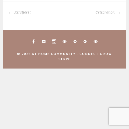
BERICHTNAVIGATIE
Kerstfeest
Celebration
FACEBOOK
MAIL
INSTAGRAM
CONNECT
10
COMMUNITY
AANMELDINGEN
TOGETHER
JAAR
WEEKEND
COMMUNITY
© 2026 AT HOME COMMUNITY - CONNECT GROW
ATHOME
2025
WEEKEND
SERVE
COMMUNITY
2025