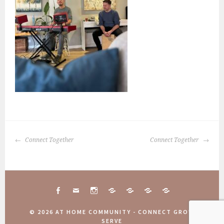
BERICHTNAVIGATIE
Connect Together
Connect Together
FACEBOOK
MAIL
INSTAGRAM
CONNECT
10
COMMUNITY
AANMELDINGEN
TOGETHER
JAAR
WEEKEND
COMMUNITY
© 2026 AT HOME COMMUNITY - CONNECT GROW
ATHOME
2025
WEEKEND
SERVE