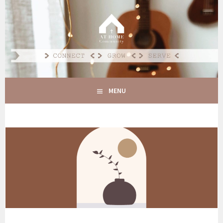
Spring
naar
AT HOME COMMUNITY
inhoud
CONNECT GROW SERVE
MENU