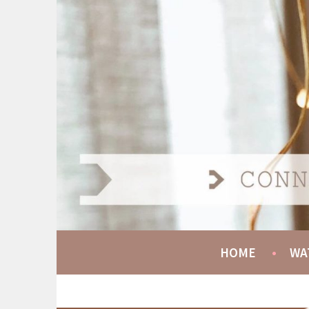
Spring
naar
AT HOME COMMUNIT
inhoud
CONNECT GROW SERVE
HOME
WA