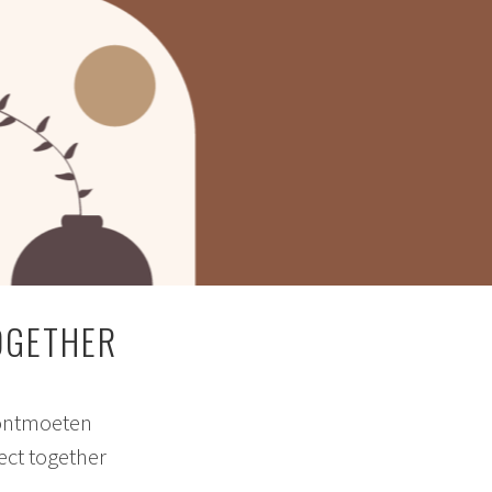
OGETHER
 ontmoeten
ect together