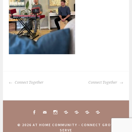
BERICHTNAVIGATIE
Connect Together
Connect Together
FACEBOOK
MAIL
INSTAGRAM
CONNECT
10
COMMUNITY
AANMELDINGEN
TOGETHER
JAAR
WEEKEND
COMMUNITY
© 2026 AT HOME COMMUNITY - CONNECT GROW
ATHOME
2025
WEEKEND
SERVE