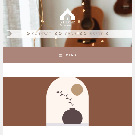
Spring
naar
AT HOME COMMUNITY
inhoud
CONNECT GROW SERVE
MENU