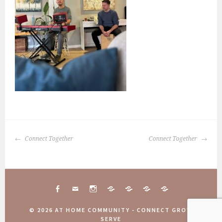
BERICHTNAVIGATIE
Connect Together
Connect Together
FACEBOOK
MAIL
INSTAGRAM
CONNECT
10
COMMUNITY
AANMELDINGEN
TOGETHER
JAAR
WEEKEND
COMMUNITY
© 2026 AT HOME COMMUNITY - CONNECT GROW
ATHOME
2025
WEEKEND
SERVE