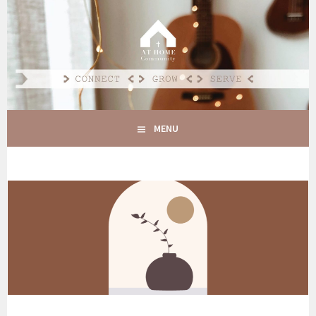
Spring
naar
AT HOME COMMUNITY
inhoud
CONNECT GROW SERVE
MENU