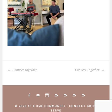
BERICHTNAVIGATIE
Connect Together
Connect Together
FACEBOOK
MAIL
INSTAGRAM
CONNECT
10
COMMUNITY
AANMELDINGEN
TOGETHER
JAAR
WEEKEND
COMMUNITY
© 2026 AT HOME COMMUNITY - CONNECT GROW
ATHOME
2025
WEEKEND
SERVE