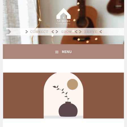
Spring
naar
AT HOME COMMUNITY
inhoud
CONNECT GROW SERVE
MENU