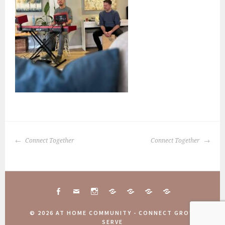
BERICHTNAVIGATIE
Connect Together
Connect Together
FACEBOOK
MAIL
INSTAGRAM
CONNECT
10
COMMUNITY
AANMELDINGEN
TOGETHER
JAAR
WEEKEND
COMMUNITY
© 2026 AT HOME COMMUNITY - CONNECT GROW
ATHOME
2025
WEEKEND
SERVE