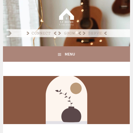
Spring
naar
AT HOME COMMUNITY
inhoud
CONNECT GROW SERVE
MENU