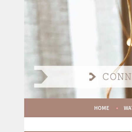
Spring
naar
AT HOME COMMUNIT
inhoud
CONNECT GROW SERVE
HOME
WA