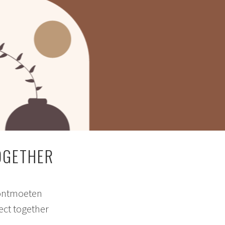
OGETHER
 ontmoeten
ect together