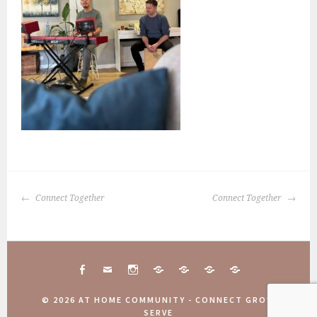
BERICHTNAVIGATIE
Connect Together
Connect Together
FACEBOOK
MAIL
INSTAGRAM
CONNECT
10
COMMUNITY
AANMELDINGEN
TOGETHER
JAAR
WEEKEND
COMMUNITY
© 2026 AT HOME COMMUNITY - CONNECT GROW
ATHOME
2025
WEEKEND
SERVE