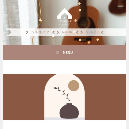
Spring
naar
AT HOME COMMUNITY
inhoud
CONNECT GROW SERVE
MENU