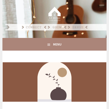
Spring
naar
AT HOME COMMUNITY
inhoud
CONNECT GROW SERVE
MENU