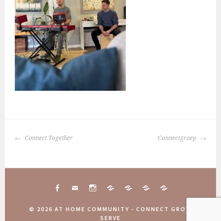
BERICHTNAVIGATIE
Connect Together
Connectgroep
FACEBOOK
MAIL
INSTAGRAM
CONNECT
10
COMMUNITY
AANMELDINGEN
TOGETHER
JAAR
WEEKEND
COMMUNITY
© 2026 AT HOME COMMUNITY - CONNECT GROW
ATHOME
2025
WEEKEND
SERVE