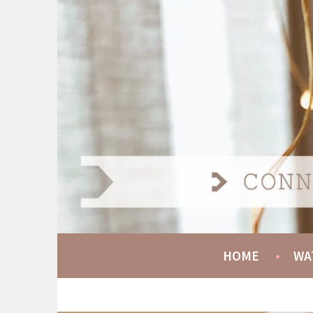
Spring
naar
AT HOME COMMUNIT
inhoud
CONNECT GROW SERVE
HOME
WA