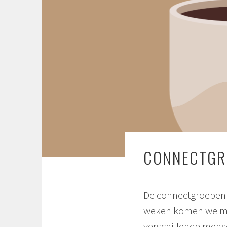
CONNECTGRO
De connectgroepen z
weken komen we met 
verschillende mense